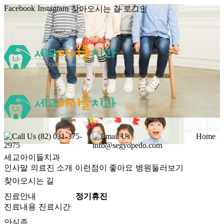
Facebook
Instagram
찾아오시는 길
로그인
Call Us
(82) 031-375-
Email Us
Home
2975
info@segyopedo.com
세교아이들치과
인사말
의료진 소개
이런점이 좋아요
병원둘러보기
찾아오시는 길
진료안내
정기휴진
진료내용
진료시간
안심존