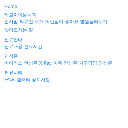
Home
세교아이들치과
인사말
의료진 소개
이런점이 좋아요
병원둘러보기
찾아오시는 길
진료안내
진료내용
진료시간
안심존
바이러스 안심존
X-Ray 피폭 안심존
기구감염 안심존
커뮤니티
FAQs
갤러리
공지사항