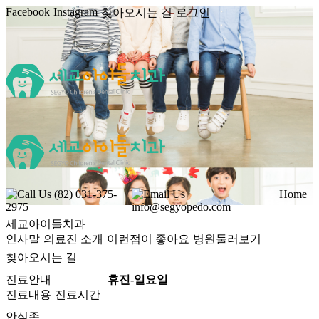
Facebook
Instagram
찾아오시는 길
로그인
Call Us
(82) 031-375-
Email Us
Home
2975
info@segyopedo.com
세교아이들치과
인사말
의료진 소개
이런점이 좋아요
병원둘러보기
찾아오시는 길
진료안내
휴진-일요일
진료내용
진료시간
안심존